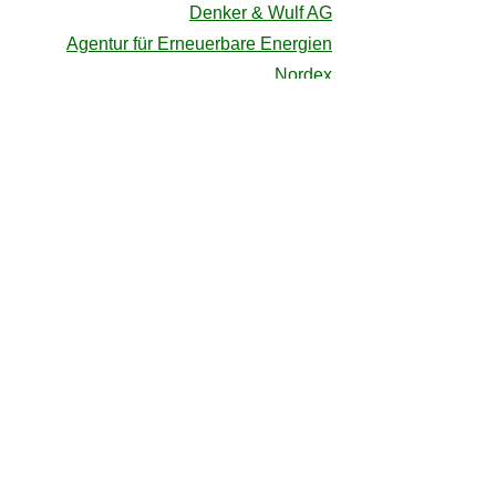
Denker & Wulf AG
Agentur für Erneuerbare Energien
Nordex
Fachagentur Windenergie an Land
Energiebüro im Stic
Genossenschaftsverband
Bürgerwerke eG
Bündnis Bürgerenergie e.V.
BürgerenErgie Berlin eG
BEOS Bürgernergie Oder-Spree eG
Gemeinde Rehfelde
Klimastammtisch Waldsieversdorf