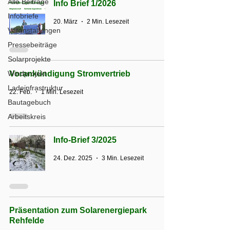
Alle Beiträge
Info Brief 1/2026
Infobriefe
20. März
2 Min. Lesezeit
Veranstaltungen
Pressebeiträge
Solarprojekte
Windprojekt
Vorankündigung Stromvertrieb
Ladeinfrastruktur
22. Feb.
1 Min. Lesezeit
Bautagebuch
Arbeitskreis
Info-Brief 3/2025
24. Dez. 2025
3 Min. Lesezeit
Präsentation zum Solarenergiepark
Rehfelde