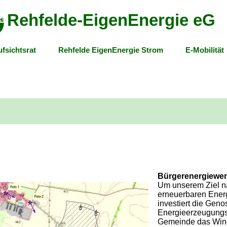
Rehfelde-EigenEnergie eG
fsichtsrat
Rehfelde EigenEnergie Strom
E-Mobilität
Bürgerenergiewen
Um unserem Ziel n
erneuerbaren Ener
investiert die Gen
Energieerzeugungs
Gemeinde das Wind