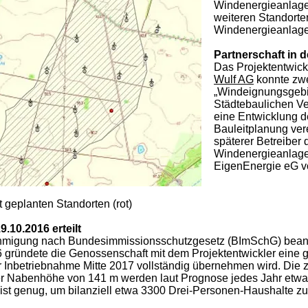
Windenergieanlagen
weiteren Standorte
Windenergieanlage
Partnerschaft in 
Das Projektentwic
Wulf AG
konnte zwe
„Windeignungsgebie
Städtebaulichen Ve
eine Entwicklung de
Bauleitplanung vere
späterer Betreiber
Windenergieanlage
EigenEnergie eG v
en Standorten (rot)​
10.2016 erteilt
migung nach Bundesimmissionsschutzgesetz (BImSchG) beantra
 gründete die Genossenschaft mit dem Projektentwickler eine
zur Inbetriebnahme Mitte 2017 vollständig übernehmen wird. Di
er Nabenhöhe von 141 m werden laut Prognose jedes Jahr etw
st genug, um bilanziell etwa 3300 Drei-Personen-Haushalte zu