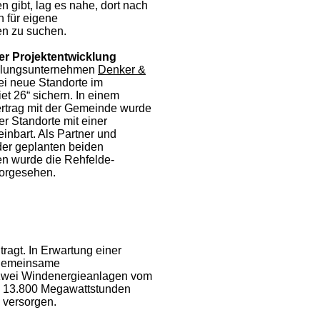
 gibt, lag es nahe, dort nach
n für eigene
n zu suchen.
der Projektentwicklung
klungsunternehmen
Denker &
i neue Standorte im
t 26“ sichern. In einem
rtrag mit der Gemeinde wurde
r Standorte mit einer
inbart. Als Partner und
 der geplanten beiden
n wurde die Rehfelde-
orgesehen.
gt. In Erwartung einer
 gemeinsame
e zwei Windenergieanlagen vom
a 13.800 Megawattstunden
 versorgen.