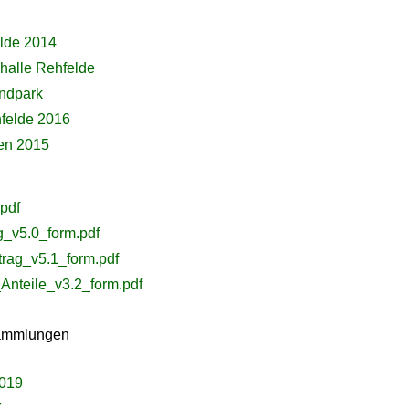
lde 2014
halle Rehfelde
ndpark
hfelde 2016
den 2015
pdf
g_v5.0_form.pdf
trag_v5.1_form.pdf
nteile_v3.2_form.pdf
sammlungen
2019
7