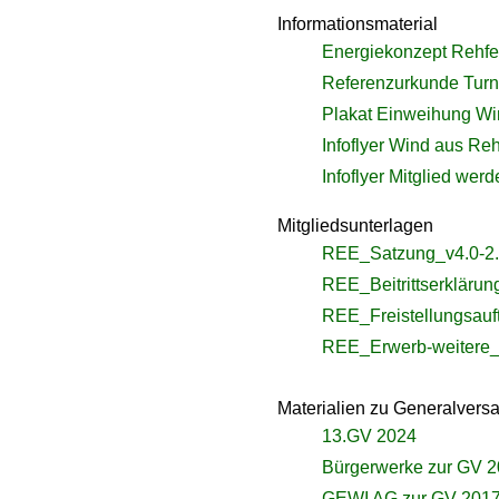
Informationsmaterial
Energiekonzept Rehfe
Referenzurkunde Turn
Plakat Einweihung Wi
Infoflyer Wind aus Re
Infoflyer Mitglied wer
Mitgliedsunterlagen
REE_Satzung_v4.0-2.
REE_Beitrittserklärun
REE_Freistellungsauf
REE_Erwerb-weitere_A
Materialien zu Generalver
13.GV 2024
Bürgerwerke zur GV 
GEWI AG zur GV 201