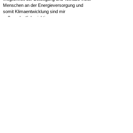
Menschen an der Energieversorgung und
somit Klimaentwicklung sind mir
außerordentlich wichtig.
Dietrich von Tengg-Kobligk
Jahrgang 1966 aus Berlin, Angestellter, Dipl.-
Ing. Architekt, MBA Sustainability
Management, Gebäudeenergieberater
Seit 2014 engagiere ich mich mit Freude bei
der Rehfelde Eigenenergie e.G., ein paar
Jahre auch im Vorstand der Genossenschaft.
Die Gemeinschaft der Mitglieder und das
Bekenntnis zu einer von Bürgern getragenen