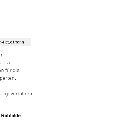
r-Heidtmann
r. 
de zu 
 für die 
perten. 
slageverfahren 
 Rehfelde 