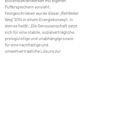
Blockheizkraftwerken mit eigenen 
Pufferspeichern vorsieht. 
Festgeschrieben wurde dieser „Rehfelder 
Weg“ 2014 in einem Energiekonzept, in 
dem es heißt: „Die Genossenschaft setzt 
sich für eine stabile, sozialverträgliche, 
preisgünstige und unabhängige sowie 
für eine nachhaltige und 
umweltverträgliche Lösung zur 
Energieversorgung ein.“
Mit heute schon 230 Mitgliedern und 
einem Investitionsvermögen von rund 10 
Mio. € bewegt die Genossenschaft dabei 
richtig viel. Das zahlt sich auch für die 
Anleger aus, denn auf die eingezahlten 
Mitgliedschaftsanteile sind 2,5 % Zinsen 
angelegt. Da dieser große Berg an 
Vorhaben nicht gänzlich in 
ehrenamtlichem Engagement zu 