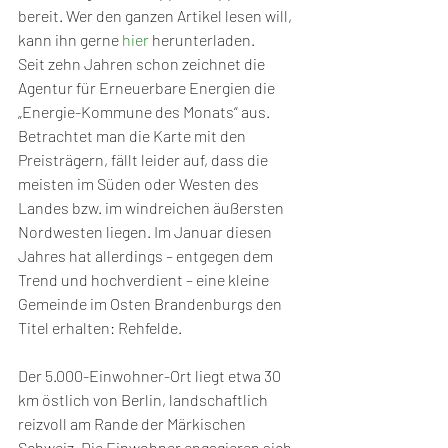
bereit. Wer den ganzen Artikel lesen will, 
kann ihn gerne 
hier
 herunterladen.
Seit zehn Jahren schon zeichnet die 
Agentur für Erneuerbare Energien die 
„Energie-Kommune des Monats“ aus. 
Betrachtet man die Karte mit den 
Preisträgern, fällt leider auf, dass die 
meisten im Süden oder Westen des 
Landes bzw. im windreichen äußersten 
Nordwesten liegen. Im Januar diesen 
Jahres hat allerdings – entgegen dem 
Trend und hochverdient – eine kleine 
Gemeinde im Osten Brandenburgs den 
Titel erhalten: Rehfelde.
Der 5.000-Einwohner-Ort liegt etwa 30 
km östlich von Berlin, landschaftlich 
reizvoll am Rande der Märkischen 
Schweiz. Die Einwohner engagieren sich 