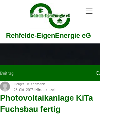
Rehfelde-EigenEnergie eG
Beitrag
Holger Fleischmann
23. Okt. 2017
1 Min. Lesezeit
Photovoltaikanlage KiTa
Fuchsbau fertig