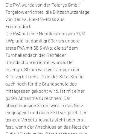
Die PVA wurde von der Polarys GmbH 
Torgelow errichtet, die Blitzschutzanlage 
von der Fa. Elektro-Boss aus 
Fredersdorf.
Die PVA hat eine Nennleistung von 77,74 
kWp und ist damit größer als unsere 
erste PVA mit 56,6 kWp, die auf dem 
Turnhallendach der Rehfelder 
Grundschule errichtet wurde. Der 
erzeugte Strom wird vorrangig in der 
KiTa verbraucht. Da in der KiTa-Küche 
auch noch für die Grundschule das 
Mittagessen gekocht wird, ist mit einer 
guten Abnahme zu rechnen. Der 
überschüssige Strom wird in das Netz 
eingespeist und nach EEG vergütet. Der 
genaue Vergütungssatz steht aber erst 
fest, wenn der Anschluss an das Netz der 
E.dis AG erfolgt ist. Damit rechnen wir in 