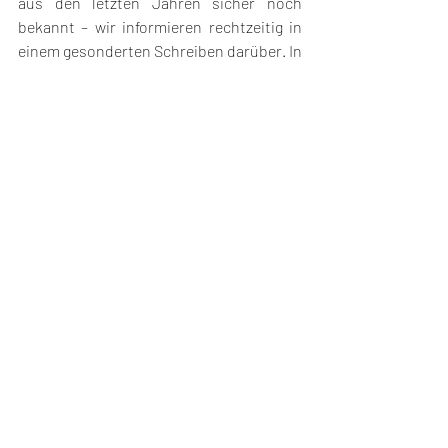
aus den letzten Jahren sicher noch 
bekannt – wir informieren rechtzeitig in 
einem gesonderten Schreiben darüber. In 
diesem Jahr steht eine Ersatz- und 
Nachwahl des Aufsichtsrates an, welche 
wir im Zuge der Generalversammlung 
auch virtuell durchführen werden. Wir 
richten vorab einen Dank an die 
Kandidaten, die sich gemeldet und ihr 
Interesse bekundet haben.
____________________________
5. Festveranstaltung zum 10-
jährigen Bestehen
Nun noch ein schöner Ausblick auf den 
Herbst: Am 25.11.2022 wollen wir das 10-
jährigen Bestehen unserer 
Genossenschaft feiern. An diesem Tag 
planen wir eine Festveranstaltung im Saal 
der Gaststätte „Zur alten Linde“ in 