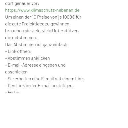
dort genauer vor:
https://www.klimaschutz-nebenan.de
Um einen der 10 Preise von je 1000€ für 
die gute Projektidee zu gewinnen, 
brauchen sie viele, viele Unterstützer, 
die mitstimmen. 
Das Abstimmen ist ganz einfach: 
- Link öffnen:
- Abstimmen anklicken
- E-mail-Adresse eingeben und 
abschicken
- Sie erhalten eine E-mail mit einem Link.
- Den Link in der E-mail bestätigen.
- Fertig
- Daumendrücken
Und wenn Sie dann noch eine Hand 
freihaben, können Sie den Link in der 
Abstimmung teilen und an Freunde 
schicken, damit sie auch abstimmen 