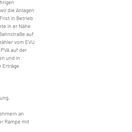
hrigen 
ir die Anlagen 
ist in Betrieb 
te in er Nähe 
Bahnstraße auf 
zähler vom EVU 
 PVA auf der 
en und in 
 Erträge 
ung, 
er Rampe mit 