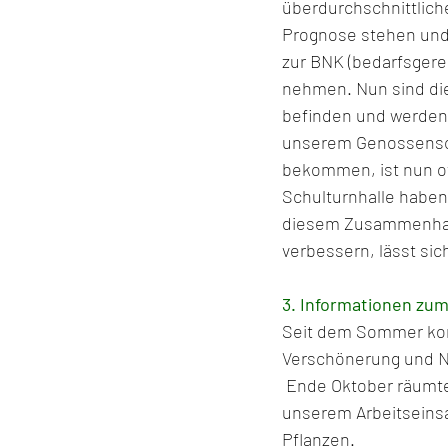
überdurchschnittliche
Prognose stehen und
zur BNK (bedarfsgere
nehmen. Nun sind die 
befinden und werden 
unserem Genossensch
bekommen, ist nun off
Schulturnhalle haben 
diesem Zusammenhang 
verbessern, lässt sic
3. Informationen zu
Seit dem Sommer konnt
Verschönerung und N
 Ende Oktober räumten wir mit den fleißigen helfenden Händen von ca. 25 Teilnehmern an 
unserem Arbeitseinsa
Pflanzen.