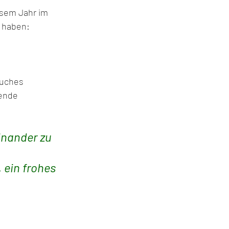
esem Jahr im 
 haben:
Buches
pende
inander zu 
 ein frohes 