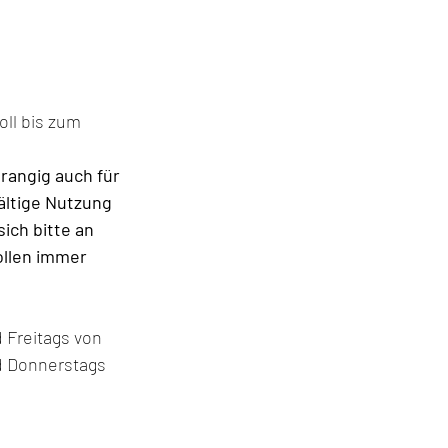
ll bis zum 
rangig auch für 
ältige Nutzung 
ich bitte an 
llen immer 
 Freitags von 
d Donnerstags 