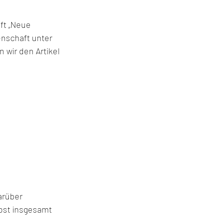
ft „Neue 
nschaft unter 
ir den Artikel 
arüber 
bst insgesamt 