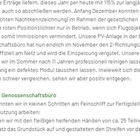
 Erträge liefern, dieses Jahr per heute mit 115% zur langjä
 auch so abschließen werden. Anfang Dezember konnten w
chten Nachtkennzeichnung) im Rahmen der gesetzlichen Fr
roten Positionslichter nur in Betrieb, wenn sich Flugobjek
somit Immissionen vermindert. Unsere PV-Anlage in der 
aftsbüro hat nun endlich im November den 2-Richtungs
iziell am Netz und wird die Einspeisung vergütet. Unsere
wir im Sommer nach 11 Jahren professionell reinigen lass
ein defektes Modul tauschen lassen. Inwieweit sich die
h schwer vergleichen, sehen wir aber positiv entgegen. 
m Genossenschaftsbüro
en wir in kleinen Schritten am Feinschliff zur Fertigstell
utzung arbeiten:
tz das Grundstück auf und gestalteten den Streifen vor d